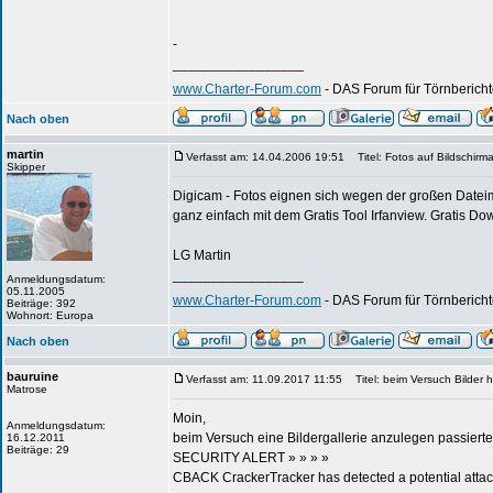
-
_________________
www.Charter-Forum.com
- DAS Forum für Törnbericht
Nach oben
martin
Verfasst am: 14.04.2006 19:51
Titel: Fotos auf Bildschirma
Skipper
Digicam - Fotos eignen sich wegen der großen Dateime
ganz einfach mit dem Gratis Tool Irfanview. Gratis D
LG Martin
_________________
Anmeldungsdatum:
05.11.2005
www.Charter-Forum.com
- DAS Forum für Törnbericht
Beiträge: 392
Wohnort: Europa
Nach oben
bauruine
Verfasst am: 11.09.2017 11:55
Titel: beim Versuch Bilder 
Matrose
Moin,
Anmeldungsdatum:
beim Versuch eine Bildergallerie anzulegen passierte
16.12.2011
Beiträge: 29
SECURITY ALERT » » » »
CBACK CrackerTracker has detected a potential attack o