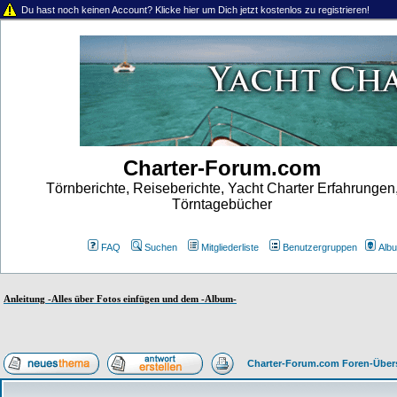
Du hast noch keinen Account? Klicke hier um Dich jetzt kostenlos zu registrieren!
Charter-Forum.com
Törnberichte, Reiseberichte, Yacht Charter Erfahrungen
Törntagebücher
FAQ
Suchen
Mitgliederliste
Benutzergruppen
Alb
Anleitung -Alles über Fotos einfügen und dem -Album-
Charter-Forum.com Foren-Über