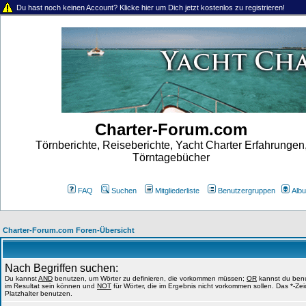
Du hast noch keinen Account? Klicke hier um Dich jetzt kostenlos zu registrieren!
Charter-Forum.com
Törnberichte, Reiseberichte, Yacht Charter Erfahrungen
Törntagebücher
FAQ
Suchen
Mitgliederliste
Benutzergruppen
Alb
Charter-Forum.com Foren-Übersicht
Nach Begriffen suchen:
Du kannst
AND
benutzen, um Wörter zu definieren, die vorkommen müssen;
OR
kannst du benut
im Resultat sein können und
NOT
für Wörter, die im Ergebnis nicht vorkommen sollen. Das *-Ze
Platzhalter benutzen.