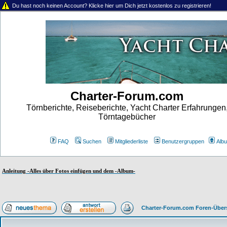
Du hast noch keinen Account? Klicke hier um Dich jetzt kostenlos zu registrieren!
Charter-Forum.com
Törnberichte, Reiseberichte, Yacht Charter Erfahrungen
Törntagebücher
FAQ
Suchen
Mitgliederliste
Benutzergruppen
Alb
Anleitung -Alles über Fotos einfügen und dem -Album-
Charter-Forum.com Foren-Über