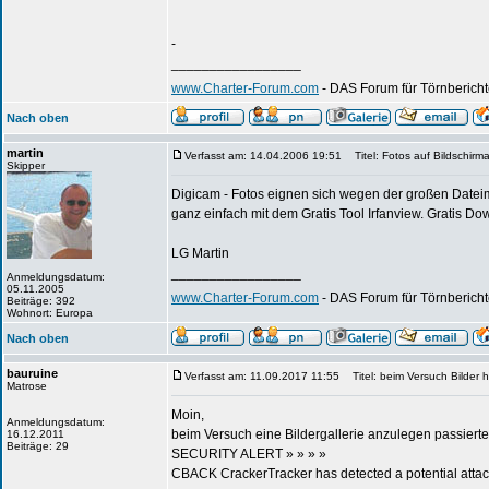
-
_________________
www.Charter-Forum.com
- DAS Forum für Törnbericht
Nach oben
martin
Verfasst am: 14.04.2006 19:51
Titel: Fotos auf Bildschirma
Skipper
Digicam - Fotos eignen sich wegen der großen Dateime
ganz einfach mit dem Gratis Tool Irfanview. Gratis D
LG Martin
_________________
Anmeldungsdatum:
05.11.2005
www.Charter-Forum.com
- DAS Forum für Törnbericht
Beiträge: 392
Wohnort: Europa
Nach oben
bauruine
Verfasst am: 11.09.2017 11:55
Titel: beim Versuch Bilder 
Matrose
Moin,
Anmeldungsdatum:
beim Versuch eine Bildergallerie anzulegen passierte
16.12.2011
Beiträge: 29
SECURITY ALERT » » » »
CBACK CrackerTracker has detected a potential attack o