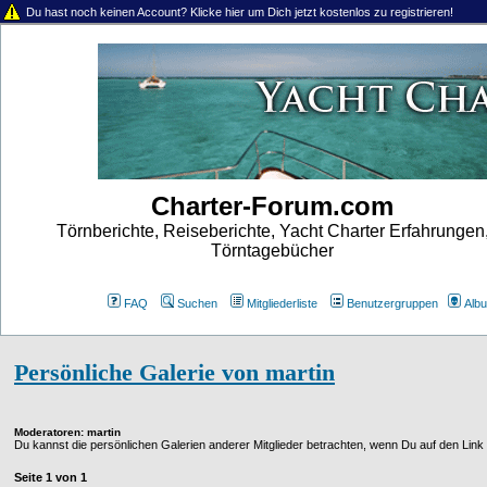
Du hast noch keinen Account? Klicke hier um Dich jetzt kostenlos zu registrieren!
Charter-Forum.com
Törnberichte, Reiseberichte, Yacht Charter Erfahrungen
Törntagebücher
FAQ
Suchen
Mitgliederliste
Benutzergruppen
Alb
Persönliche Galerie von martin
Moderatoren
: martin
Du kannst die persönlichen Galerien anderer Mitglieder betrachten, wenn Du auf den Link in
Seite
1
von
1