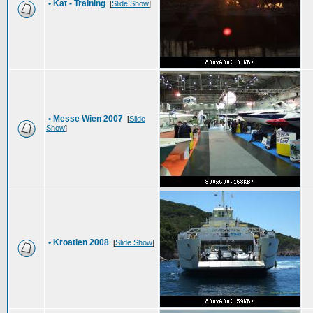
•
Kat - Training
[
Slide Show
]
•
Messe Wien 2007
[
Slide
Show
]
•
Kroatien 2008
[
Slide Show
]