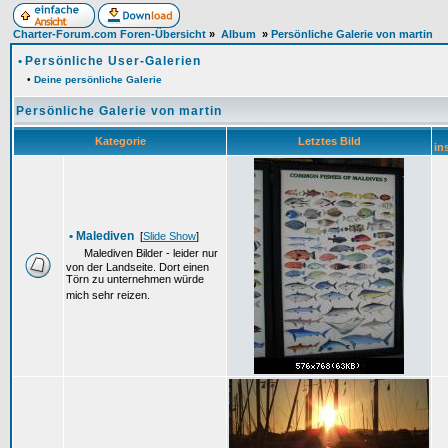
Charter-Forum.com Foren-Übersicht
»
Album
»
Persönliche Galerie von martin
•
Persönliche User-Galerien
•
Deine persönliche Galerie
Persönliche Galerie von martin
Kategorie
Letztes Bild
in
•
Malediven
[
Slide Show
]
Malediven Bilder - leider nur
von der Landseite. Dort einen
Törn zu unternehmen würde
mich sehr reizen.