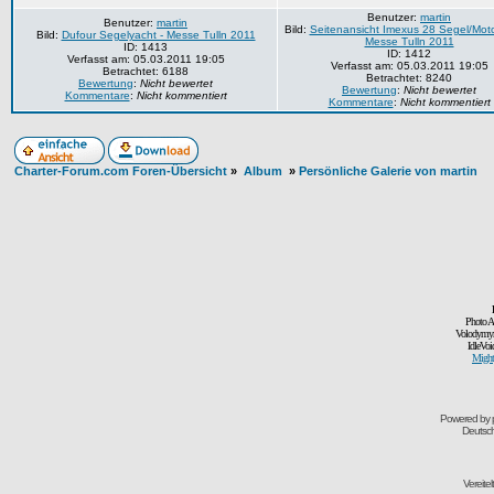
Benutzer:
martin
Benutzer:
martin
Bild:
Seitenansicht Imexus 28 Segel/Moto
Bild:
Dufour Segelyacht - Messe Tulln 2011
Messe Tulln 2011
ID: 1413
ID: 1412
Verfasst am: 05.03.2011 19:05
Verfasst am: 05.03.2011 19:05
Betrachtet: 6188
Betrachtet: 8240
Bewertung
:
Nicht bewertet
Bewertung
:
Nicht bewertet
Kommentare
:
Nicht kommentiert
Kommentare
:
Nicht kommentiert
Charter-Forum.com Foren-Übersicht
»
Album
»
Persönliche Galerie von martin
Photo A
Volodymyr
IdleVoi
Might
Powered by
Deutsc
Vereite