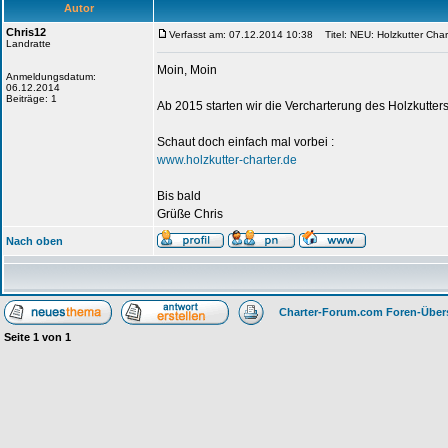
Autor
Chris12
Verfasst am: 07.12.2014 10:38
Titel: NEU: Holzkutter Char
Landratte
Moin, Moin
Anmeldungsdatum:
06.12.2014
Beiträge: 1
Ab 2015 starten wir die Vercharterung des Holzkutter
Schaut doch einfach mal vorbei :
www.holzkutter-charter.de
Bis bald
Grüße Chris
Nach oben
Charter-Forum.com Foren-Über
Seite
1
von
1