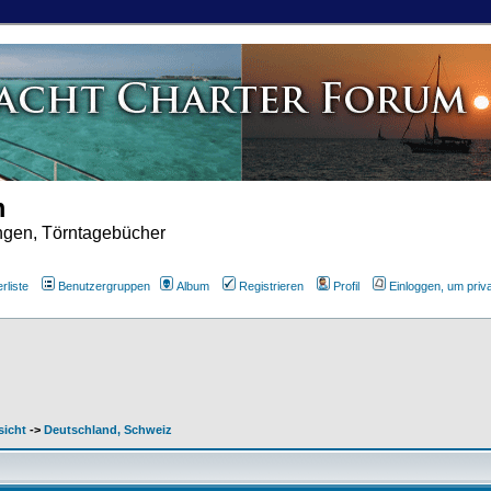
m
ungen, Törntagebücher
rliste
Benutzergruppen
Album
Registrieren
Profil
Einloggen, um priv
sicht
->
Deutschland, Schweiz