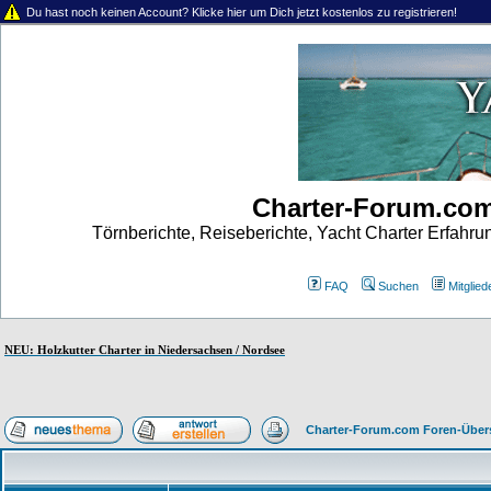
Du hast noch keinen Account? Klicke hier um Dich jetzt kostenlos zu registrieren!
Charter-Forum.co
Törnberichte, Reiseberichte, Yacht Charter Erfahr
FAQ
Suchen
Mitgliede
NEU: Holzkutter Charter in Niedersachsen / Nordsee
Charter-Forum.com Foren-Über