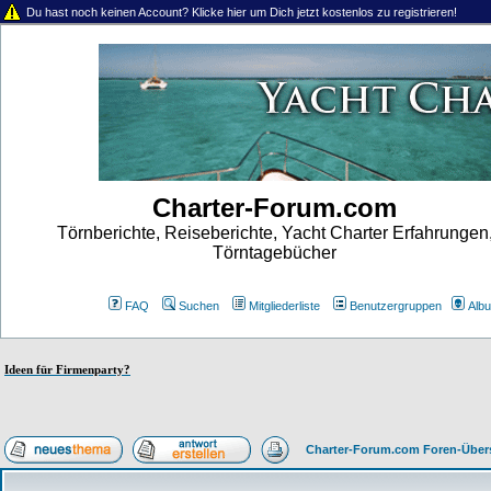
Du hast noch keinen Account? Klicke hier um Dich jetzt kostenlos zu registrieren!
Charter-Forum.com
Törnberichte, Reiseberichte, Yacht Charter Erfahrungen
Törntagebücher
FAQ
Suchen
Mitgliederliste
Benutzergruppen
Alb
Ideen für Firmenparty?
Charter-Forum.com Foren-Über