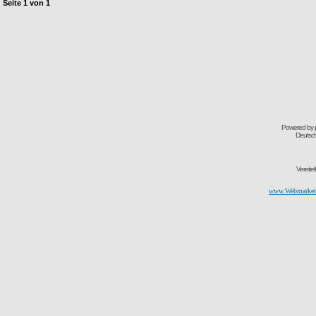
Seite
1
von
1
Powered by
Deutsc
Vereite
www.Webmarketi