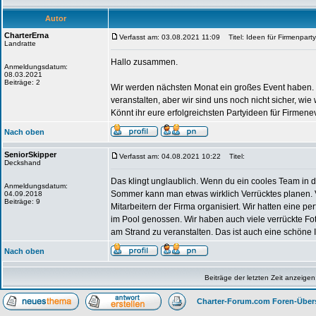
Autor
CharterErna
Verfasst am: 03.08.2021 11:09
Titel: Ideen für Firmenpart
Landratte
Hallo zusammen.
Anmeldungsdatum:
08.03.2021
Beiträge: 2
Wir werden nächsten Monat ein großes Event haben. Es
veranstalten, aber wir sind uns noch nicht sicher, wi
Könnt ihr eure erfolgreichsten Partyideen für Firmene
Nach oben
SeniorSkipper
Verfasst am: 04.08.2021 10:22
Titel:
Deckshand
Das klingt unglaublich. Wenn du ein cooles Team in de
Anmeldungsdatum:
Sommer kann man etwas wirklich Verrücktes planen.
04.09.2018
Beiträge: 9
Mitarbeitern der Firma organisiert. Wir hatten eine pe
im Pool genossen. Wir haben auch viele verrückte Fo
am Strand zu veranstalten. Das ist auch eine schöne I
Nach oben
Beiträge der letzten Zeit anzeigen
Charter-Forum.com Foren-Über