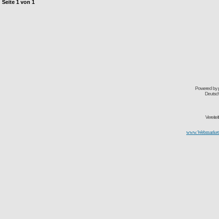
Seite
1
von
1
Powered by
Deutsc
Vereite
www.Webmarketi