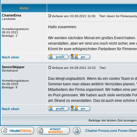
Autor
CharterErna
Verfasst am: 03.08.2021 11:09
Titel: Ideen für Firmenpart
Landratte
Hallo zusammen.
Anmeldungsdatum:
08.03.2021
Beiträge: 2
Wir werden nächsten Monat ein großes Event haben. Es
veranstalten, aber wir sind uns noch nicht sicher, wi
Könnt ihr eure erfolgreichsten Partyideen für Firmene
Nach oben
SeniorSkipper
Verfasst am: 04.08.2021 10:22
Titel:
Deckshand
Das klingt unglaublich. Wenn du ein cooles Team in de
Anmeldungsdatum:
Sommer kann man etwas wirklich Verrücktes planen.
04.09.2018
Beiträge: 9
Mitarbeitern der Firma organisiert. Wir hatten eine pe
im Pool genossen. Wir haben auch viele verrückte Fo
am Strand zu veranstalten. Das ist auch eine schöne I
Nach oben
Beiträge der letzten Zeit anzeigen
Charter-Forum.com Foren-Über