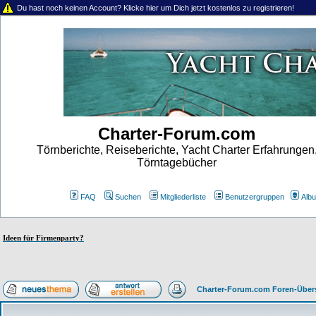
Du hast noch keinen Account? Klicke hier um Dich jetzt kostenlos zu registrieren!
Charter-Forum.com
Törnberichte, Reiseberichte, Yacht Charter Erfahrungen
Törntagebücher
FAQ
Suchen
Mitgliederliste
Benutzergruppen
Alb
Ideen für Firmenparty?
Charter-Forum.com Foren-Über