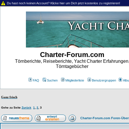
Du hast noch keinen Account? Klicke hier um Dich jetzt kostenlos zu registrieren!
Charter-Forum.com
Törnberichte, Reiseberichte, Yacht Charter Erfahrungen
Törntagebücher
FAQ
Suchen
Mitgliederliste
Benutzergruppen
Alb
Ganz frisch
Gehe zu Seite
Zurück
1
,
2
,
3
Charter-Forum.com Foren-Über