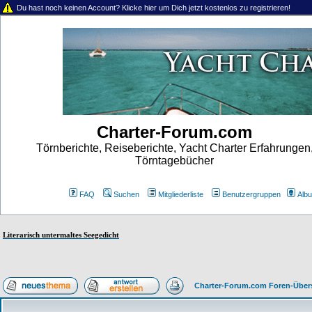
Du hast noch keinen Account? Klicke hier um Dich jetzt kostenlos zu registrieren!
Charter-Forum.com
Törnberichte, Reiseberichte, Yacht Charter Erfahrungen
Törntagebücher
FAQ
Suchen
Mitgliederliste
Benutzergruppen
Alb
Literarisch untermaltes Seegedicht
Charter-Forum.com Foren-Über