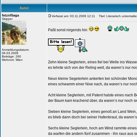
Autor
fetznfliaga
Verfasst am: 03.11.2006 12:11
Titel: Literarisch untermalt
Skipper
Paßt sonst nirgends hin:
Anmeldungsdatum:
06.03.2006
Beiträge: 260
Wohnort: Wien
Zehn kleine Seglerlein, eines fiel bei Welle ins Wasser
es lehnte sich von der Reling weit, da waren’s nur no
Neun kleine Segelerlein ankerten bei schönster Mon
eines schwamm einer Nixe nach, da waren’s nur noch
Acht kleine Seglerlein, mit Patent halste eines nach B
der Baum kam krachend über, da waren’s nur noch si
Sieben kleine Seglerlein, eines genoß an Land Wein
es blieb dann doch bei seiner Hafenbraut, da waren’s
Sechs kleine Seglerlein, hoch am Wind rammte eines
da warfen die andern fünf zusammen - ihn raus aus s