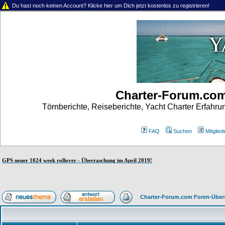
Du hast noch keinen Account? Klicke hier um Dich jetzt kostenlos zu registrieren!
Charter-Forum.co
Törnberichte, Reiseberichte, Yacht Charter Erfahr
FAQ
Suchen
Mitgliede
GPS neuer 1024 week rollover - Überraschung im April 2019!
Charter-Forum.com Foren-Über