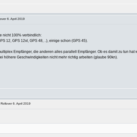
ver 6. April 2019
e nicht 100% verbindlich:
GPS 12, GPS 12xl, GPS 48, ..), einige schon (GPS 45).
ultiplex Empfänger, die anderen alles parallell Empfänger. Ob es damit zu tun hat w
 höhere Geschwindigkeiten nicht mehr richtig arbeiten (glaube 90kn).
ollover 6. April 2019