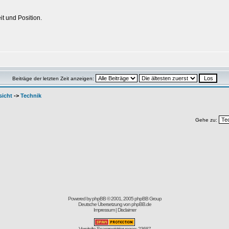
it und Position.
Beiträge der letzten Zeit anzeigen:
sicht
->
Technik
Gehe zu:
Powered by
phpBB
© 2001, 2005 phpBB Group
Deutsche Übersetzung von
phpBB.de
Impressum
|
Disclaimer
Vereitelte Spamregistrierungen: 23687