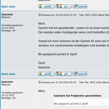
bauruine
Nach oben
bauruine
Verfasst am: 10.03.2019 12:18
Titel: GPS 1024 Week Rollo
Matrose
Moin,
Anmeldungsdatum:
Garmin hat mir geantwortet - sowie ich es lesen konnt
16.12.2011
Beiträge: 29
Die meisten alten Handgeräte seien nicht betroffen (
Soweit ich mich erinnere ist der Garmin 45 noch ein m
sondern nur nacheinander empfangen und konnten bei
Bin gespannt auf den 6. April!
Gruß
bauruine
Nach oben
bauruine
Verfasst am: 07.04.2019 09:43
Titel: Re: GPS 1024 Week R
Matrose
Moin,
Anmeldungsdatum:
16.12.2011
bauruine hat Folgendes geschrieben:
Beiträge: 29
Bin gespannt auf den 6. April!