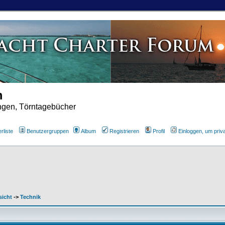
m
ungen, Törntagebücher
rliste
Benutzergruppen
Album
Registrieren
Profil
Einloggen, um priv
sicht
->
Technik