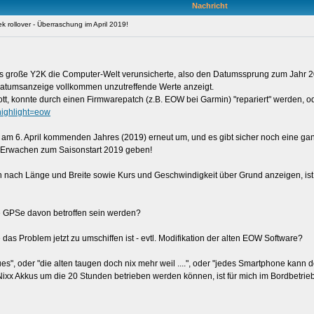
Nachricht
rollover - Überraschung im April 2019!
das große Y2K die Computer-Welt verunsicherte, also den Datumssprung zum Jahr 2
 Datumsanzeige vollkommen unzutreffende Werte anzeigt.
ott, konnte durch einen Firmwarepatch (z.B. EOW bei Garmin) "repariert" werden, o
highlight=eow
 am 6. April kommenden Jahres (2019) erneut um, und es gibt sicher noch eine ga
s Erwachen zum Saisonstart 2019 geben!
ion nach Länge und Breite sowie Kurs und Geschwindigkeit über Grund anzeigen, 
e GPSe davon betroffen sein werden?
 das Problem jetzt zu umschiffen ist - evtl. Modifikation der alten EOW Software?
s", oder "die alten taugen doch nix mehr weil ....", oder "jedes Smartphone kann do
 Nixx Akkus um die 20 Stunden betrieben werden können, ist für mich im Bordbetrie