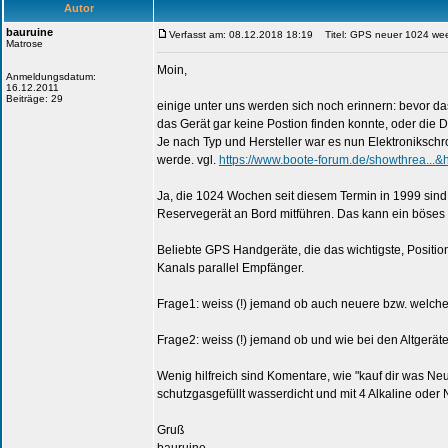
Autor
bauruine
Verfasst am: 08.12.2018 18:19
Titel: GPS neuer 1024 week 
Matrose
Moin,
Anmeldungsdatum:
16.12.2011
Beiträge: 29
einige unter uns werden sich noch erinnern: bevor 
das Gerät gar keine Postion finden konnte, oder die
Je nach Typ und Hersteller war es nun Elektronikschr
werde. vgl.
https://www.boote-forum.de/showthrea...&
Ja, die 1024 Wochen seit diesem Termin in 1999 sind
Reservegerät an Bord mitführen. Das kann ein böse
Beliebte GPS Handgeräte, die das wichtigste, Posit
Kanals parallel Empfänger.
Frage1: weiss (!) jemand ob auch neuere bzw. welch
Frage2: weiss (!) jemand ob und wie bei den Altgeräte
Wenig hilfreich sind Komentare, wie "kauf dir was Neue
schutzgasgefüllt wasserdicht und mit 4 Alkaline oder
Gruß