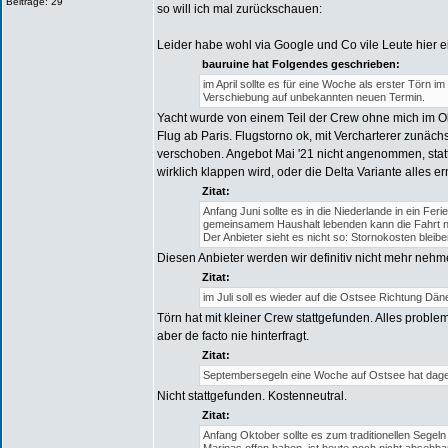
Beiträge: 29
so will ich mal zurückschauen:
Leider habe wohl via Google und Co vile Leute hier 
bauruine hat Folgendes geschrieben:
im April sollte es für eine Woche als erster Törn 
Verschiebung auf unbekannten neuen Termin.
Yacht wurde von einem Teil der Crew ohne mich im Okt
Flug ab Paris. Flugstorno ok, mit Vercharterer zunäc
verschoben. Angebot Mai '21 nicht angenommen, statt
wirklich klappen wird, oder die Delta Variante alles 
Zitat:
Anfang Juni sollte es in die Niederlande in ein F
gemeinsamem Haushalt lebenden kann die Fahrt ni
Der Anbieter sieht es nicht so: Stornokosten bleib
Diesen Anbieter werden wir definitiv nicht mehr nehm
Zitat:
im Juli soll es wieder auf die Ostsee Richtung 
Törn hat mit kleiner Crew stattgefunden. Alles prob
aber de facto nie hinterfragt.
Zitat:
Septembersegeln eine Woche auf Ostsee hat dage
Nicht stattgefunden. Kostenneutral.
Zitat:
Anfang Oktober sollte es zum traditionellen Segel