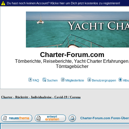
Du hast noch keinen Account? Klicke hier um Dich jetzt kostenlos zu registrieren!
Charter-Forum.com
Törnberichte, Reiseberichte, Yacht Charter Erfahrungen
Törntagebücher
FAQ
Suchen
Mitgliederliste
Benutzergruppen
Alb
Charter - Rücktritt - Individualreise - Covid-19 / Corona
Charter-Forum.com Foren-Über