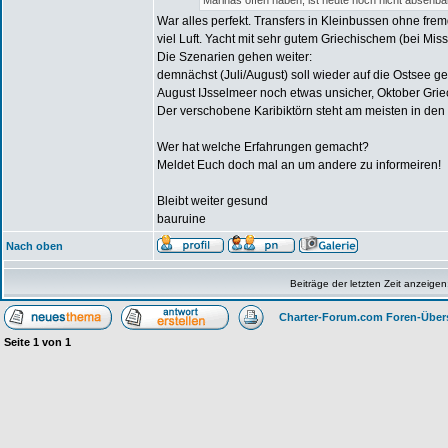
Marinas offen haben, ist heute noch nicht absehbar
War alles perfekt. Transfers in Kleinbussen ohne fr
viel Luft. Yacht mit sehr gutem Griechischem (bei M
Die Szenarien gehen weiter:
demnächst (Juli/August) soll wieder auf die Ostsee g
August IJsselmeer noch etwas unsicher, Oktober Grie
Der verschobene Karibiktörn steht am meisten in den 
Wer hat welche Erfahrungen gemacht?
Meldet Euch doch mal an um andere zu informeiren!
Bleibt weiter gesund
bauruine
Nach oben
Beiträge der letzten Zeit anzeigen
Charter-Forum.com Foren-Über
Seite
1
von
1