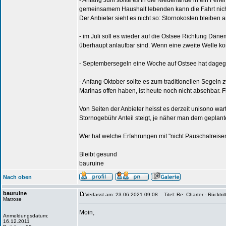
- Anfang Juni sollte es in die Niederlande in ein Fe
gemeinsamem Haushalt lebenden kann die Fahrt nich
Der Anbieter sieht es nicht so: Stornokosten bleiben
- im Juli soll es wieder auf die Ostsee Richtung Dä
überhaupt anlaufbar sind. Wenn eine zweite Welle kom
- Septembersegeln eine Woche auf Ostsee hat dageg
- Anfang Oktober sollte es zum traditionellen Segeln
Marinas offen haben, ist heute noch nicht absehbar. F
Von Seiten der Anbieter heisst es derzeit unisono war
Stornogebühr Anteil steigt, je näher man dem geplant
Wer hat welche Erfahrungen mit "nicht Pauschalreise
Bleibt gesund
bauruine
Nach oben
bauruine
Verfasst am: 23.06.2021 09:08
Titel: Re: Charter - Rücktritt
Matrose
Moin,
Anmeldungsdatum:
16.12.2011