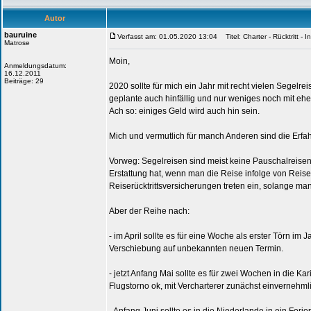
Autor
bauruine
Verfasst am: 01.05.2020 13:04
Titel: Charter - Rücktritt - 
Matrose
Moin,
Anmeldungsdatum:
16.12.2011
Beiträge: 29
2020 sollte für mich ein Jahr mit recht vielen Segelre
geplante auch hinfällig und nur weniges noch mit ehe
Ach so: einiges Geld wird auch hin sein.
Mich und vermutlich für manch Anderen sind die Erfa
Vorweg: Segelreisen sind meist keine Pauschalreise
Erstattung hat, wenn man die Reise infolge von Reise
Reiserücktrittsversicherungen treten ein, solange man 
Aber der Reihe nach:
- im April sollte es für eine Woche als erster Törn im
Verschiebung auf unbekannten neuen Termin.
- jetzt Anfang Mai sollte es für zwei Wochen in die Kar
Flugstorno ok, mit Vercharterer zunächst einvernehml