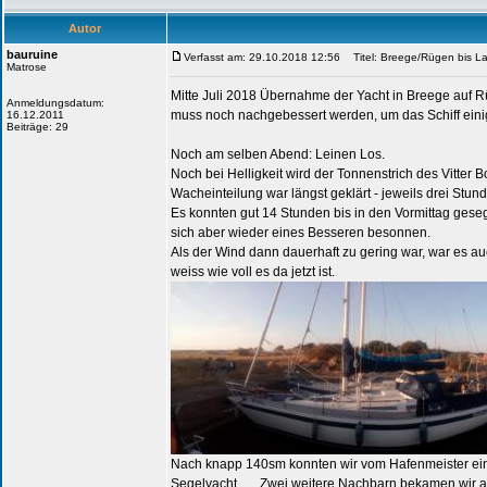
Autor
bauruine
Verfasst am: 29.10.2018 12:56
Titel: Breege/Rügen bis Lau
Matrose
Mitte Juli 2018 Übernahme der Yacht in Breege auf Rü
Anmeldungsdatum:
muss noch nachgebessert werden, um das Schiff ein
16.12.2011
Beiträge: 29
Noch am selben Abend: Leinen Los.
Noch bei Helligkeit wird der Tonnenstrich des Vitte
Wacheinteilung war längst geklärt - jeweils drei Stun
Es konnten gut 14 Stunden bis in den Vormittag geseg
sich aber wieder eines Besseren besonnen.
Als der Wind dann dauerhaft zu gering war, war es auc
weiss wie voll es da jetzt ist.
Nach knapp 140sm konnten wir vom Hafenmeister eing
Segelyacht ... . Zwei weitere Nachbarn bekamen wir 