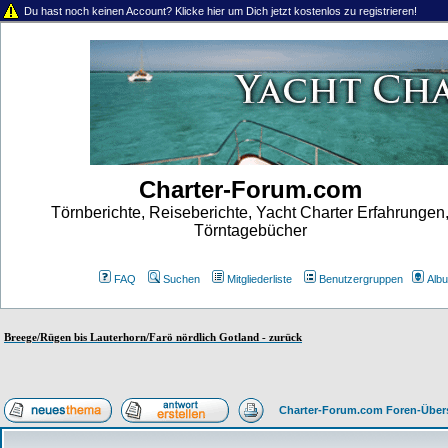
Du hast noch keinen Account? Klicke hier um Dich jetzt kostenlos zu registrieren!
Charter-Forum.com
Törnberichte, Reiseberichte, Yacht Charter Erfahrungen
Törntagebücher
FAQ
Suchen
Mitgliederliste
Benutzergruppen
Alb
Breege/Rügen bis Lauterhorn/Farö nördlich Gotland - zurück
Charter-Forum.com Foren-Über