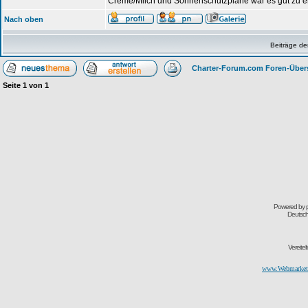
Creme/Milch und Sonnenschutzplane war es gut zu er
Nach oben
Beiträge de
Charter-Forum.com Foren-Über
Seite
1
von
1
Powered by
Deutsc
Vereite
www.Webmarketi