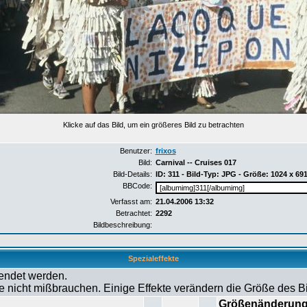
Klicke auf das Bild, um ein größeres Bild zu betrachten
Benutzer:
frixos
Bild:
Carnival -- Cruises 017
Bild-Details:
ID: 311 - Bild-Typ: JPG - Größe: 1024 x 69
BBCode:
Verfasst am:
21.04.2006 13:32
Betrachtet:
2292
Bildbeschreibung:
Spezialeffekte
wendet werden.
tte nicht mißbrauchen. Einige Effekte verändern die Größe des 
Größenänderun