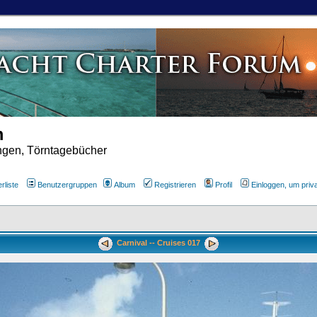
m
ungen, Törntagebücher
rliste
Benutzergruppen
Album
Registrieren
Profil
Einloggen, um priv
Carnival -- Cruises 017