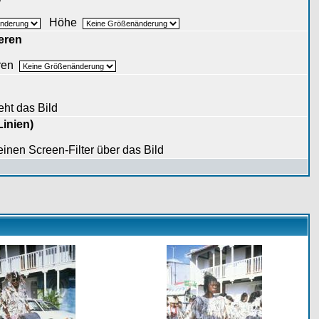
Höhe
eren
eren
eht das Bild
Linien)
 einen Screen-Filter über das Bild