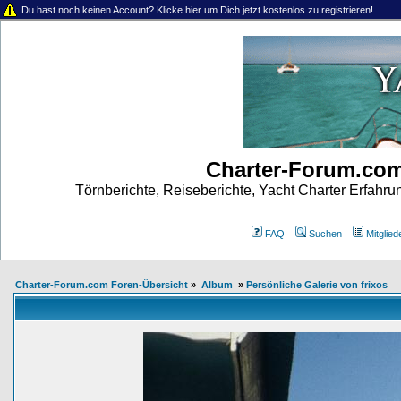
Du hast noch keinen Account? Klicke hier um Dich jetzt kostenlos zu registrieren!
Charter-Forum.co
Törnberichte, Reiseberichte, Yacht Charter Erfahr
FAQ
Suchen
Mitgliede
Charter-Forum.com Foren-Übersicht
»
Album
»
Persönliche Galerie von frixos