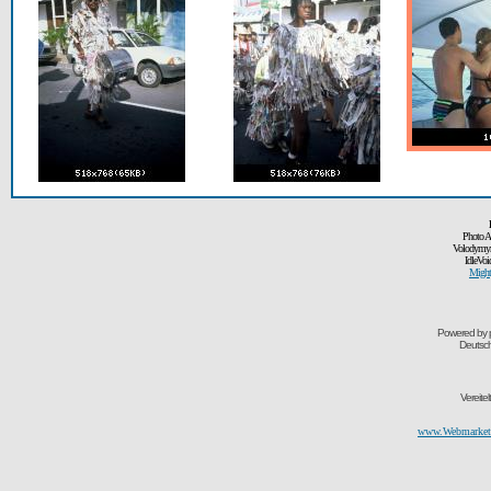
Photo A
Volodymyr
IdleVoi
Might
Powered by
Deutsc
Vereite
www.Webmarketi