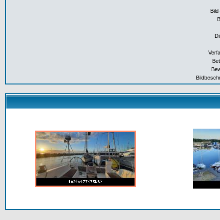
Bild
Di
Verf
Bet
Bew
Bildbesch