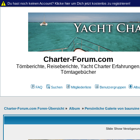
Du hast noch keinen Account? Klicke hier um Dich jetzt kostenlos zu registrieren!
Charter-Forum.com
Törnberichte, Reiseberichte, Yacht Charter Erfahrungen
Törntagebücher
FAQ
Suchen
Mitgliederliste
Benutzergruppen
Alb
Charter-Forum.com Foren-Übersicht
»
Album
»
Persönliche Galerie von bauruine
Slide Show Verzögeru