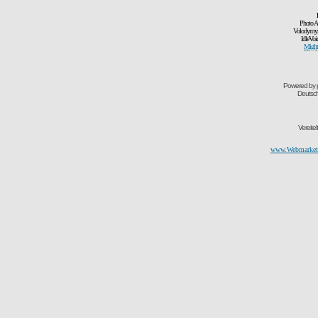
Photo A
Volodymyr
IdleVoi
Might
Powered by
Deutsc
Vereite
www.Webmarketi