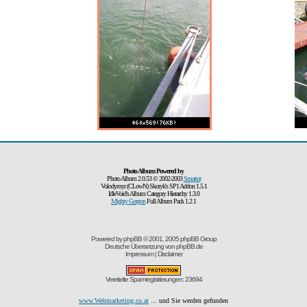
Photo Album Powered by
Photo Album 2.0.53 © 2002-2003
Smartor
Volodymyr (CLowN) Skoryk's SP1 Addon 1.5.1
IdleVoid's Album Category Hierarchy 1.3.0
Mighty Gorgon
Full Album Pack 1.2.1
Powered by
phpBB
© 2001, 2005 phpBB Group
Deutsche Übersetzung von
phpBB.de
Impressum
|
Disclaimer
Vereitelte Spamregistrierungen: 23694
www.Webmarketing.co.at
... und Sie werden gefunden