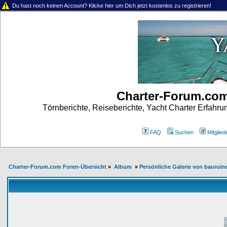
Du hast noch keinen Account? Klicke hier um Dich jetzt kostenlos zu registrieren!
Charter-Forum.co
Törnberichte, Reiseberichte, Yacht Charter Erfahr
FAQ
Suchen
Mitgliede
Charter-Forum.com Foren-Übersicht
»
Album
»
Persönliche Galerie von bauruin