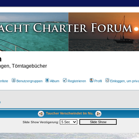
m
ungen, Törntagebücher
rliste
Benutzergruppen
Album
Registrieren
Profil
Einloggen, um priv
e
Taucher Verschwindet Im Nu.
Slide Show Verzögerung: