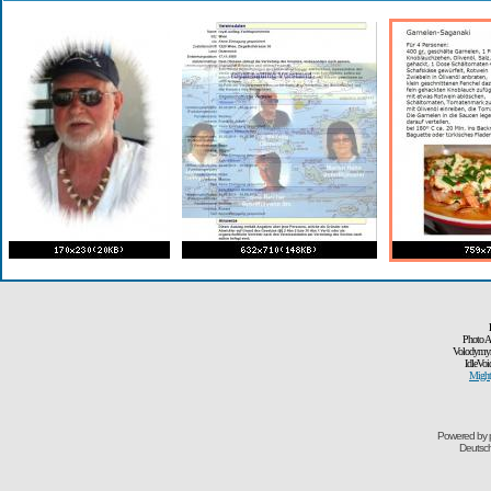
Photo A
Volodymyr
IdleVoi
Might
Powered by
Deutsc