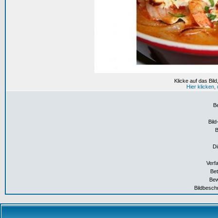
Klicke auf das Bil
Hier klicken
B
Bild
Di
Verf
Bet
Bew
Bildbesch