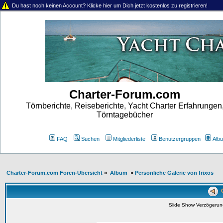
Du hast noch keinen Account? Klicke hier um Dich jetzt kostenlos zu registrieren!
Charter-Forum.com
Törnberichte, Reiseberichte, Yacht Charter Erfahrungen
Törntagebücher
FAQ
Suchen
Mitgliederliste
Benutzergruppen
Alb
Charter-Forum.com Foren-Übersicht
»
Album
»
Persönliche Galerie von frixos
G
Slide Show Verzögeru