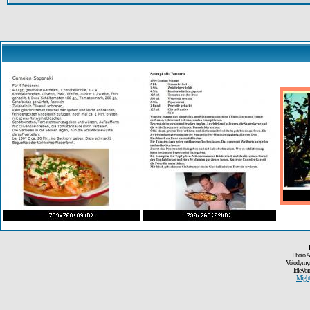
Photo A
Volodymyr
IdleVoi
Might