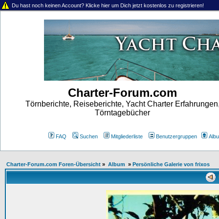
Du hast noch keinen Account? Klicke hier um Dich jetzt kostenlos zu registrieren!
Charter-Forum.com
Törnberichte, Reiseberichte, Yacht Charter Erfahrungen
Törntagebücher
FAQ
Suchen
Mitgliederliste
Benutzergruppen
Alb
Charter-Forum.com Foren-Übersicht
»
Album
»
Persönliche Galerie von frixos
K