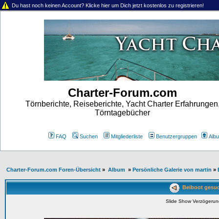
Du hast noch keinen Account? Klicke hier um Dich jetzt kostenlos zu registrieren!
Charter-Forum.com
Törnberichte, Reiseberichte, Yacht Charter Erfahrungen
Törntagebücher
FAQ
Suchen
Mitgliederliste
Benutzergruppen
Alb
Charter-Forum.com Foren-Übersicht
»
Album
»
Persönliche Galerie von martin
»
Beiboot gesuch
Slide Show Verzögeru