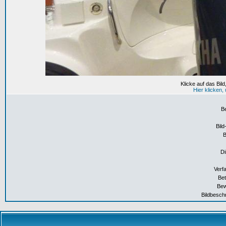
Klicke auf das Bil
Hier klicken
B
Bild
Di
Verf
Bet
Bew
Bildbesch