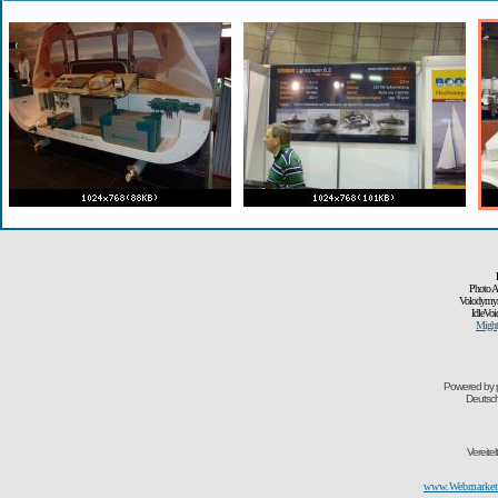
Photo A
Volodymyr
IdleVoi
Might
Powered by
Deutsc
Vereite
www.Webmarketi