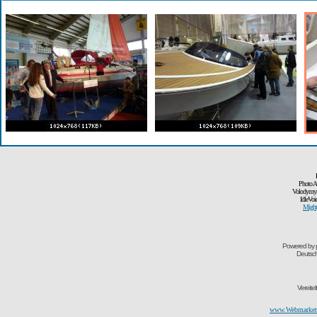
Photo A
Volodymyr
IdleVoi
Might
Powered by
Deutsc
Vereite
www.Webmarketi