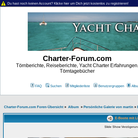
Du hast noch keinen Account? Klicke hier um Dich jetzt kostenlos zu registrieren!
Charter-Forum.com
Törnberichte, Reiseberichte, Yacht Charter Erfahrungen
Törntagebücher
FAQ
Suchen
Mitgliederliste
Benutzergruppen
Alb
Charter-Forum.com Foren-Übersicht
»
Album
»
Persönliche Galerie von martin
»
E-Boote mit LI
Slide Show Verzögeru