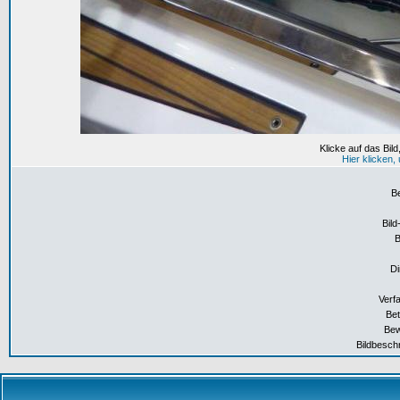
Klicke auf das Bil
Hier klicken
B
Bild
Di
Verf
Bet
Bew
Bildbesch