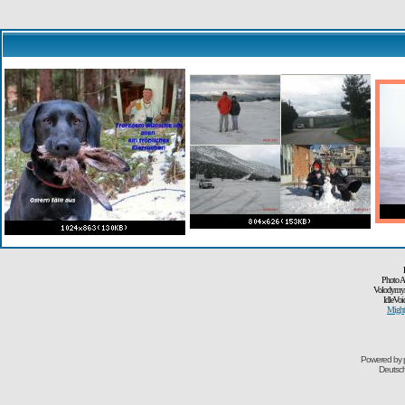
Photo A
Volodymyr
IdleVoi
Might
Powered by
Deutsc