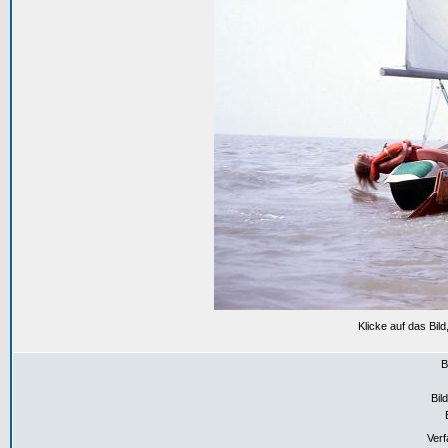
Klicke auf das Bil
B
Bil
Verf