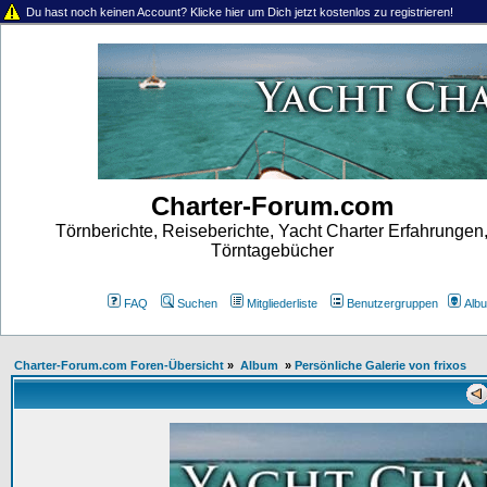
Du hast noch keinen Account? Klicke hier um Dich jetzt kostenlos zu registrieren!
Charter-Forum.com
Törnberichte, Reiseberichte, Yacht Charter Erfahrungen
Törntagebücher
FAQ
Suchen
Mitgliederliste
Benutzergruppen
Alb
Charter-Forum.com Foren-Übersicht
»
Album
»
Persönliche Galerie von frixos