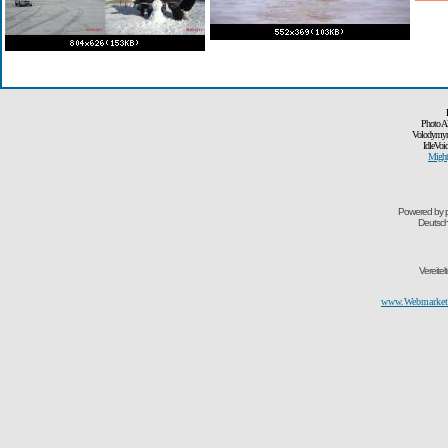
Photo A
Volodymyr
IdleVoi
Might
Powered by
Deutsc
Vereite
www.Webmarketi