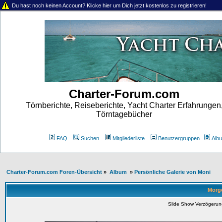
Du hast noch keinen Account? Klicke hier um Dich jetzt kostenlos zu registrieren!
Charter-Forum.com
Törnberichte, Reiseberichte, Yacht Charter Erfahrungen
Törntagebücher
FAQ
Suchen
Mitgliederliste
Benutzergruppen
Alb
Charter-Forum.com Foren-Übersicht
»
Album
»
Persönliche Galerie von Moni
Morge
Slide Show Verzögeru