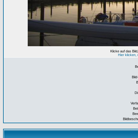
Klicke auf das Bil
Hier klicken
B
Bild
Di
Verf
Bet
Bew
Bildbesch