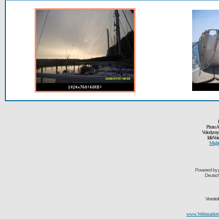
Photo A
Volodymyr
IdleVoi
Might
Powered by
Deutsc
Vereite
www.Webmarketi