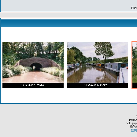
Bil
Photo A
Volodymyr
IdleVoi
Might