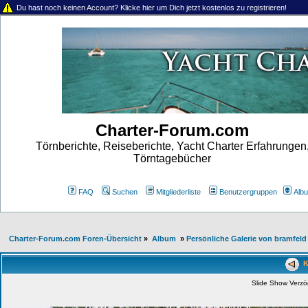
Du hast noch keinen Account? Klicke hier um Dich jetzt kostenlos zu registrieren!
Charter-Forum.com
Törnberichte, Reiseberichte, Yacht Charter Erfahrungen
Törntagebücher
FAQ
Suchen
Mitgliederliste
Benutzergruppen
Alb
Charter-Forum.com Foren-Übersicht
»
Album
»
Persönliche Galerie von bramfeld
Ka
Slide Show Verz