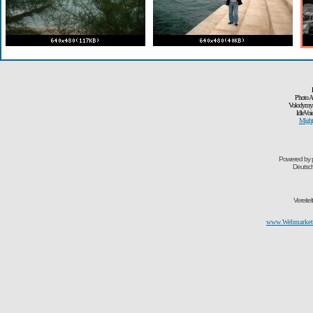
Photo A
Volodymyr
IdleVoi
Might
Powered by
Deutsc
Vereite
www.Webmarketi