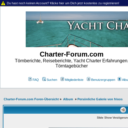
Du hast noch keinen Account? Klicke hier um Dich jetzt kostenlos zu registrieren!
Charter-Forum.com
Törnberichte, Reiseberichte, Yacht Charter Erfahrungen
Törntagebücher
FAQ
Suchen
Mitgliederliste
Benutzergruppen
Alb
Charter-Forum.com Foren-Übersicht
»
Album
»
Persönliche Galerie von frixos
K
Slide Show Verzögeru