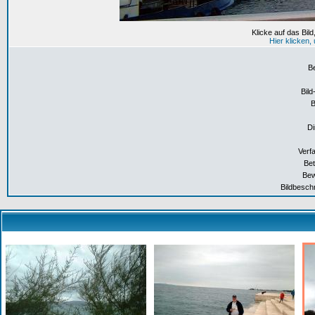
Klicke auf das Bil
Hier klicken
B
Bild
Di
Verf
Bet
Bew
Bildbesch