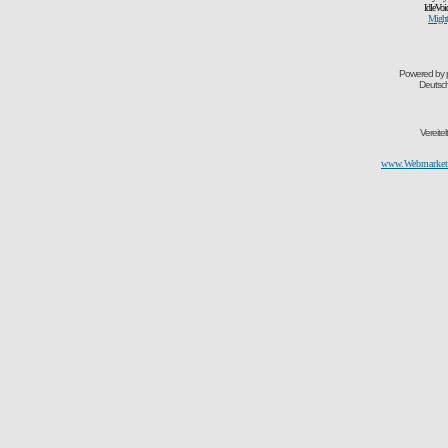
IdleVoi
Might
Powered by
Deutsc
Vereite
www.Webmarketi