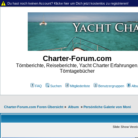
Du hast noch keinen Account? Klicke hier um Dich jetzt kostenlos zu registrieren!
Charter-Forum.com
Törnberichte, Reiseberichte, Yacht Charter Erfahrungen
Törntagebücher
FAQ
Suchen
Mitgliederliste
Benutzergruppen
Alb
Charter-Forum.com Foren-Übersicht
»
Album
»
Persönliche Galerie von Moni
Slide Show Verz