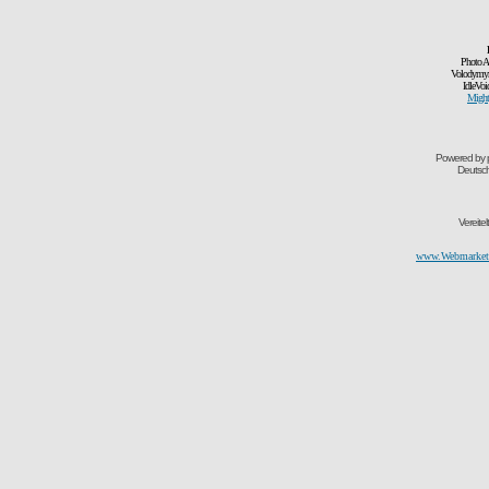
Photo A
Volodymyr
IdleVoi
Might
Powered by
Deutsc
Vereite
www.Webmarketi