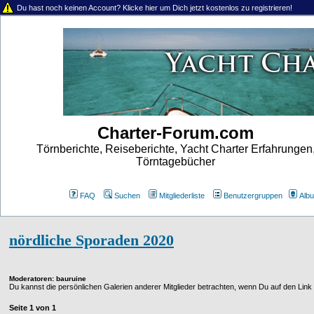
Du hast noch keinen Account? Klicke hier um Dich jetzt kostenlos zu registrieren!
Charter-Forum.com
Törnberichte, Reiseberichte, Yacht Charter Erfahrungen
Törntagebücher
FAQ
Suchen
Mitgliederliste
Benutzergruppen
Alb
nördliche Sporaden 2020
Moderatoren
: bauruine
Du kannst die persönlichen Galerien anderer Mitglieder betrachten, wenn Du auf den Link in
Seite
1
von
1