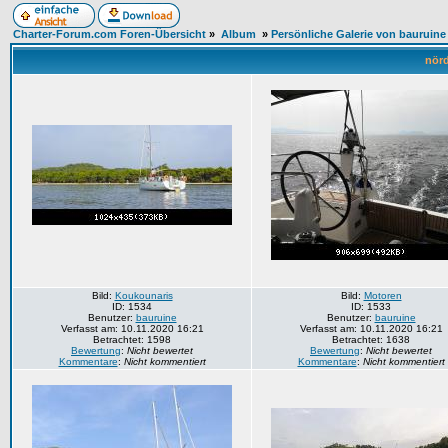
Charter-Forum.com Foren-Übersicht
»
Album
»
Persönliche Galerie von bauruine
nörd
Bild:
Koukounaris
Bild:
Motoren
ID: 1534
ID: 1533
Benutzer:
bauruine
Benutzer:
bauruine
Verfasst am: 10.11.2020 16:21
Verfasst am: 10.11.2020 16:21
Betrachtet: 1598
Betrachtet: 1638
Bewertung
:
Nicht bewertet
Bewertung
:
Nicht bewertet
Kommentare
:
Nicht kommentiert
Kommentare
:
Nicht kommentiert