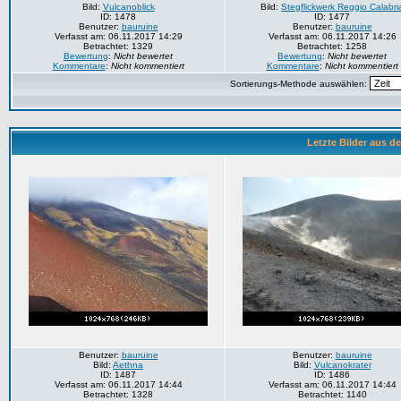
Bild:
Vulcanoblick
Bild:
Stegflickwerk Reggio Calabri
ID: 1478
ID: 1477
Benutzer:
bauruine
Benutzer:
bauruine
Verfasst am: 06.11.2017 14:29
Verfasst am: 06.11.2017 14:26
Betrachtet: 1329
Betrachtet: 1258
Bewertung
:
Nicht bewertet
Bewertung
:
Nicht bewertet
Kommentare
:
Nicht kommentiert
Kommentare
:
Nicht kommentiert
Sortierungs-Methode auswählen:
Letzte Bilder aus d
Benutzer:
bauruine
Benutzer:
bauruine
Bild:
Aethna
Bild:
Vulcanokrater
ID: 1487
ID: 1486
Verfasst am: 06.11.2017 14:44
Verfasst am: 06.11.2017 14:44
Betrachtet: 1328
Betrachtet: 1140