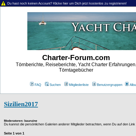
Du hast noch keinen Account? Klicke hier um Dich jetzt kostenlos zu registrieren!
Charter-Forum.com
Törnberichte, Reiseberichte, Yacht Charter Erfahrungen
Törntagebücher
FAQ
Suchen
Mitgliederliste
Benutzergruppen
Alb
Sizilien2017
Moderatoren
: bauruine
Du kannst die persönlichen Galerien anderer Mitglieder betrachten, wenn Du auf den Link in
Seite
1
von
1