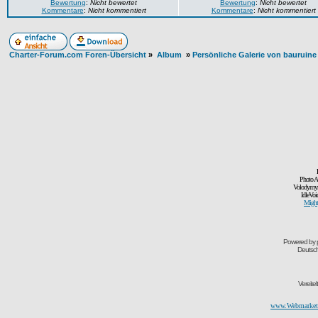
Bewertung
:
Nicht bewertet
Bewertung
:
Nicht bewertet
Kommentare
:
Nicht kommentiert
Kommentare
:
Nicht kommentiert
Charter-Forum.com Foren-Übersicht
»
Album
»
Persönliche Galerie von bauruine
Photo A
Volodymyr
IdleVoi
Might
Powered by
Deutsc
Vereite
www.Webmarketi