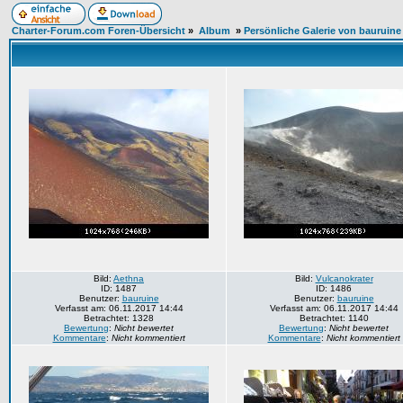
Charter-Forum.com Foren-Übersicht
»
Album
»
Persönliche Galerie von bauruine
Bild:
Aethna
Bild:
Vulcanokrater
ID: 1487
ID: 1486
Benutzer:
bauruine
Benutzer:
bauruine
Verfasst am: 06.11.2017 14:44
Verfasst am: 06.11.2017 14:44
Betrachtet: 1328
Betrachtet: 1140
Bewertung
:
Nicht bewertet
Bewertung
:
Nicht bewertet
Kommentare
:
Nicht kommentiert
Kommentare
:
Nicht kommentiert