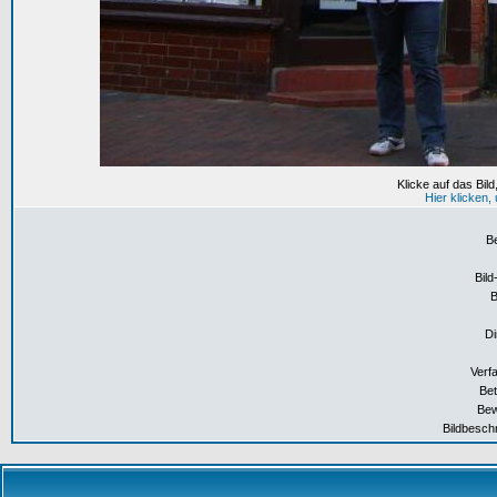
Klicke auf das Bil
Hier klicken
B
Bild
Di
Verf
Bet
Bew
Bildbesch