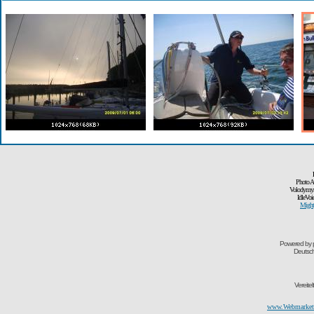
Photo A
Volodymyr
IdleVoi
Might
Powered by
Deutsc
Vereite
www.Webmarketi