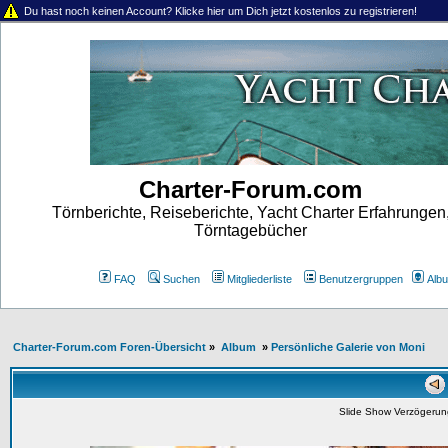
Du hast noch keinen Account? Klicke hier um Dich jetzt kostenlos zu registrieren!
Charter-Forum.com
Törnberichte, Reiseberichte, Yacht Charter Erfahrungen
Törntagebücher
FAQ
Suchen
Mitgliederliste
Benutzergruppen
Alb
Charter-Forum.com Foren-Übersicht
»
Album
»
Persönliche Galerie von Moni
Slide Show Verzögeru