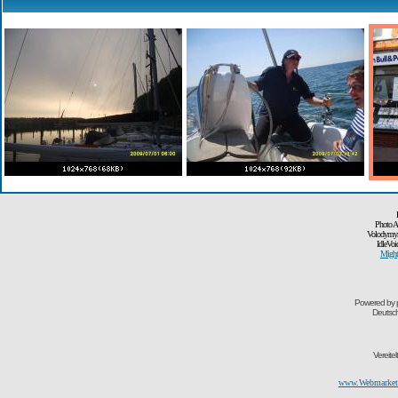
Photo A
Volodymyr
IdleVoi
Might
Powered by
Deutsc
Vereite
www.Webmarketi