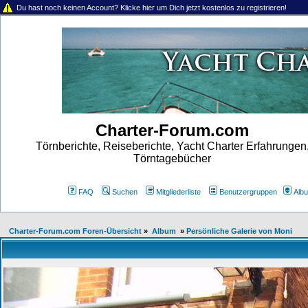
Du hast noch keinen Account? Klicke hier um Dich jetzt kostenlos zu registrieren!
Charter-Forum.com
Törnberichte, Reiseberichte, Yacht Charter Erfahrungen
Törntagebücher
FAQ
Suchen
Mitgliederliste
Benutzergruppen
Alb
Charter-Forum.com Foren-Übersicht
»
Album
»
Persönliche Galerie von Moni