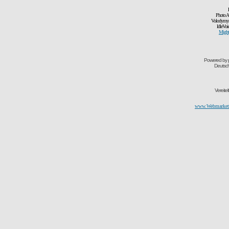
Photo A
Volodymyr
IdleVoi
Might
Powered by
Deutsc
Vereite
www.Webmarketi