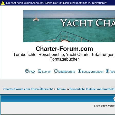
Du hast noch keinen Account? Klicke hier um Dich jetzt kostenlos zu registrieren!
Charter-Forum.com
Törnberichte, Reiseberichte, Yacht Charter Erfahrungen
Törntagebücher
FAQ
Suchen
Mitgliederliste
Benutzergruppen
Alb
Charter-Forum.com Foren-Übersicht
»
Album
»
Persönliche Galerie von bramfeld
Slide Show Verz